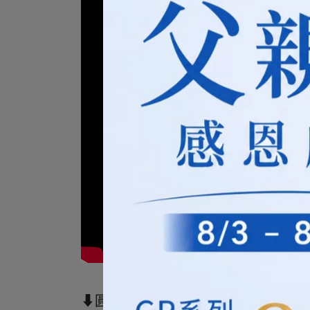
⬇圓型水凝貼使用教學⬇