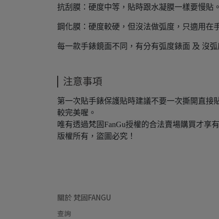
抗刮膜：硬度中等，貼時跟水凝膜一樣要慢貼
鋼化膜：硬度較硬，但沒法做弧度，只適用在
每一款手錶鏡面不同，有分有弧度錶面 及 沒
注意事項
第一次貼手錶保護貼時建議不要一次撕開直接
較完美喔。
唯有透過梵固FanGu授權的合法賣場購買才享
版權所有，盜圖必究！
關於 梵固FANGU
查詢