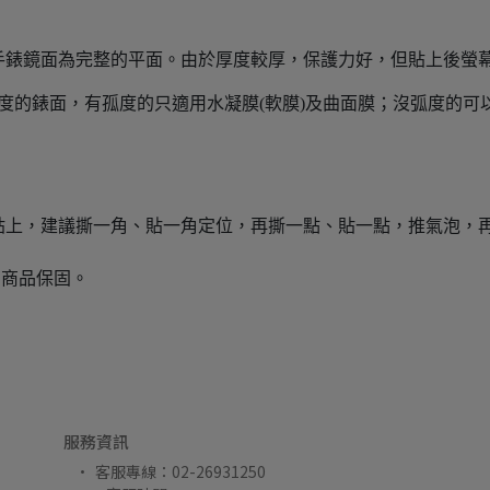
。
手錶鏡面為完整的平面。由於厚度較厚，保護力好，但貼上後螢
弧度的錶面，有孤度的只適用水凝膜(軟膜)及曲面膜；沒弧度的可
貼上，建議撕一角、貼一角定位，再撕一點、貼一點，推氣泡，
有商品保固。
服務資訊
客服專線：02-26931250 