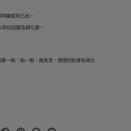
幕明顯感到凸出。
以用抗刮膜及鋼化膜。
再撕一點、貼一點、推氣泡，慢慢的貼會貼得比
FANGU梵固
💙父親節限定優惠
GP旗艦系列【任選兩件88折】
送爸爸，
也送自己一份智慧好禮💝
📅8/3－8/17限時優惠中！