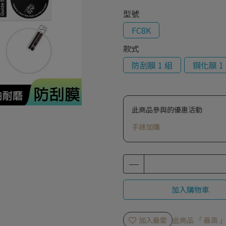
型號
FC8K
款式
防刮膜 1 組
鋼化膜 1
此商品參與的優惠活動
手錶加購
加入購物車
加入最愛
此商品 「 最高