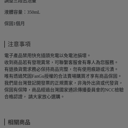
調整三段出泡量
液體容量：350mL
保固1個月
注意事項
電子產品禁用快充插頭充電以免電池損壞。
收到商品若有發現異常，可聯繫客服會有專人為您服務。
有退換貨需求務必保持商品完整，勿有使用痕跡或污漬。
唯有透過梵固FanGu授權的合法賣場購買才享有商品保固。
我們是台灣登記開發票的正規賣家，非海外出貨或代發貨，
保固有保障，商品經過台灣國家通訊傳播委員會的NCC檢驗
合格認證， 請大家放心選購。
相關商品