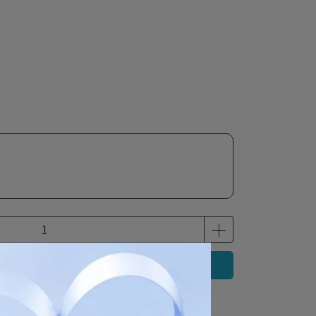
立即購買
 」可以折抵紅利
100
點 (約等於
NT$100
)