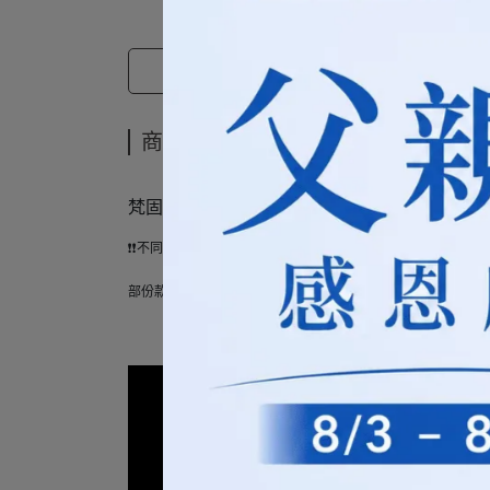
商品介紹
商品介紹
梵固FanGu Watch 智慧手錶專用 原廠充電線
❗❗不同型號的充電線不能共用，外型雖然相似但孔距及正負極
部份款式可以升級成線座組，使用起來更穩固、更方便。