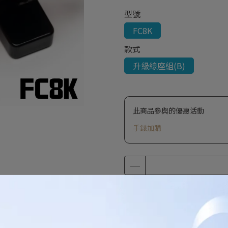
型號
FC8K
款式
升級線座組(B)
此商品參與的優惠活動
手錶加購
加入購物車
加入最愛
此商品 「 最高