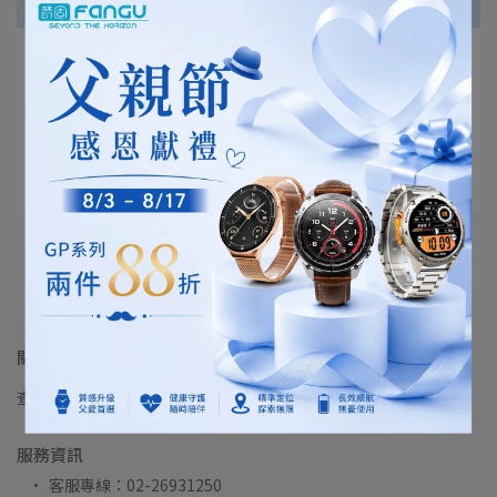
FanguMKT | 2026-07-01
智慧手錶無法通話？通話相關使用說明
十分感謝固粉(GoodFriend)對梵固FanGu⋯
閱讀更多 ->
關於 梵固FANGU
查詢
品牌故事
我的帳戶
購物需知
隱私政策
服務條款
服務資訊
客服專線：02-26931250 